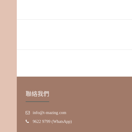
聯絡我們
info@t-mazing.com
9622 9799 (WhatsApp)