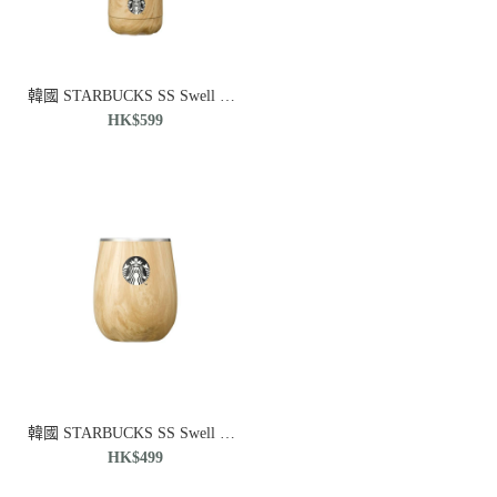
韓國 STARBUCKS SS Swell Oakwood Traveler 不銹鋼玻璃杯 591ml
HK$599
韓國 STARBUCKS SS Swell Oakwood CCup SS Swell 橡木杯 266ml
HK$499