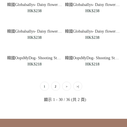
韓國Globalsallys- Daisy flower X type harness (Yellow)胸背帶
韓國Globalsallys- Daisy flower X type harness (Blue)胸背帶
HK$238
HK$238
韓國Globalsallys- Daisy flower X type harness (Olive)胸背帶
韓國Globalsallys- Daisy flower X type harness (Brown)胸背帶
HK$238
HK$238
韓國OopsMyDog- Shooting Star Vest-Crazy Purple♡寵物衫
韓國OopsMyDog- Shooting Star Vest-Pop Mint♡寵物衫
HK$218
HK$218
1
2
>
>|
顯示 1 - 30 / 36 (共 2 頁)
韓國 Noutti - 連帽風衣_粉紅色♡寵物衫
HK$520